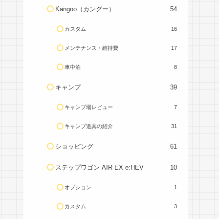
Kangoo（カングー）
54
カスタム
16
メンテナンス・維持費
17
車中泊
8
キャンプ
39
キャンプ場レビュー
7
キャンプ道具の紹介
31
ショッピング
61
ステップワゴン AIR EX e:HEV
10
オプション
1
カスタム
3