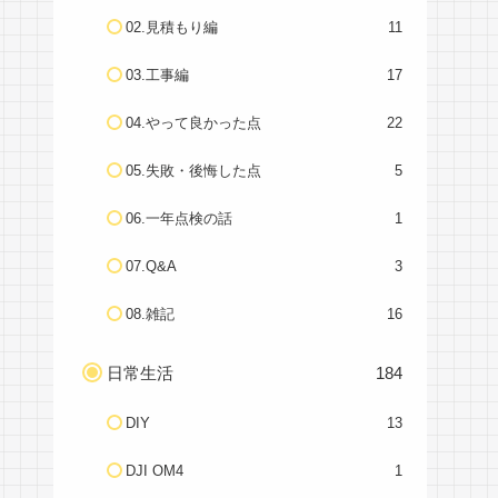
02.見積もり編
11
03.工事編
17
04.やって良かった点
22
05.失敗・後悔した点
5
06.一年点検の話
1
07.Q&A
3
08.雑記
16
日常生活
184
DIY
13
DJI OM4
1