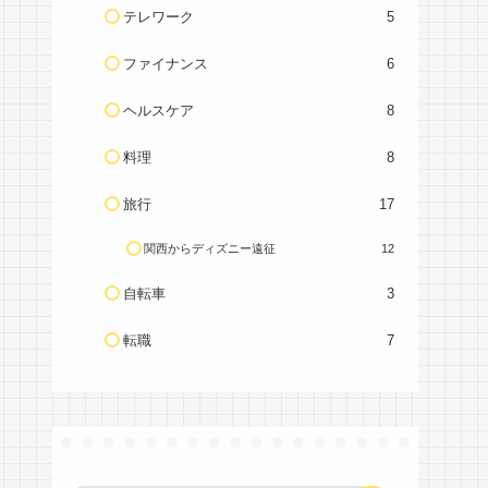
テレワーク
5
ファイナンス
6
ヘルスケア
8
料理
8
旅行
17
関西からディズニー遠征
12
自転車
3
転職
7