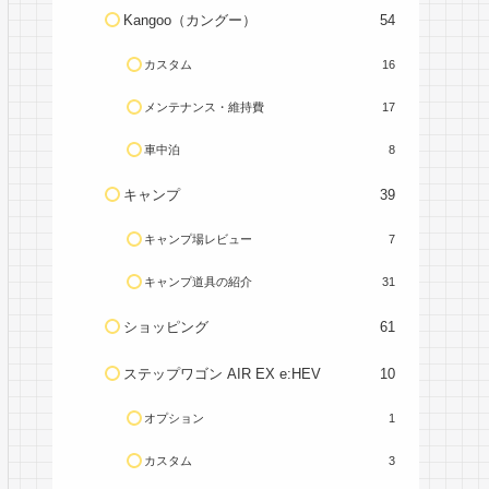
Kangoo（カングー）
54
カスタム
16
メンテナンス・維持費
17
車中泊
8
キャンプ
39
キャンプ場レビュー
7
キャンプ道具の紹介
31
ショッピング
61
ステップワゴン AIR EX e:HEV
10
オプション
1
カスタム
3