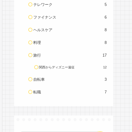
テレワーク
5
ファイナンス
6
ヘルスケア
8
料理
8
旅行
17
関西からディズニー遠征
12
自転車
3
転職
7