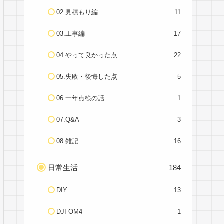
02.見積もり編
11
03.工事編
17
04.やって良かった点
22
05.失敗・後悔した点
5
06.一年点検の話
1
07.Q&A
3
08.雑記
16
日常生活
184
DIY
13
DJI OM4
1