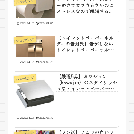
ショッピング
ーがガラガラうるさいのは
ストレスなので解消する。
2021.04.02
2024.01.04
【トイレットペーパーホル
ショッピング
ダーの音対策】音がしない
トイレットペーパーホルダ
ーはありませんが、あの不
快な音を気にならないレベ
2021.04.02
2024.02.23
ルにすることは可能です。
【厳選5品】カワジュン
ショッピング
（kawajun）のスタイリッシ
ュなトイレットペーパーホ
ルダーまとめ
2021.04.02
2023.07.30
【ラン活】ノムラの白いラ