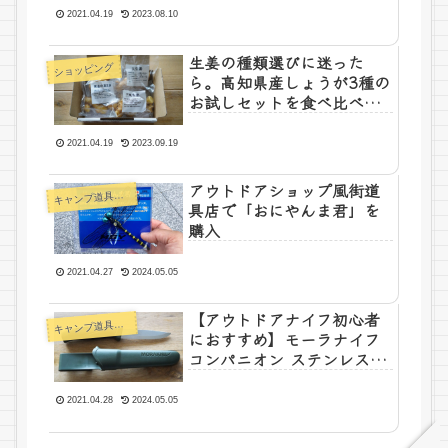
2021.04.19
2023.08.10
生姜の種類選びに迷った
ショッピング
ら。高知県産しょうが3種の
お試しセットを食べ比べし
てみた。
2021.04.19
2023.09.19
アウトドアショップ風街道
キ
ャンプ道具の紹介
具店で「おにやんま君」を
購入
2021.04.27
2024.05.05
【アウトドアナイフ初心者
キ
ャンプ道具の紹介
におすすめ】モーラナイフ
コンパニオン ステンレス ミ
リタリーグリーンを購入
2021.04.28
2024.05.05