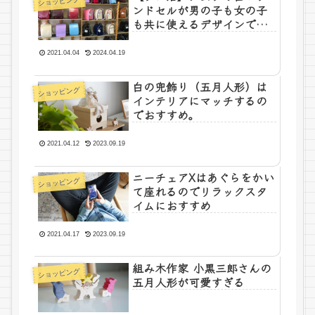
ショッピング
ンドセルが男の子も女の子
も共に使えるデザインで可
愛い
2021.04.04
2024.04.19
白の兜飾り（五月人形）は
ショッピング
インテリアにマッチするの
でおすすめ。
2021.04.12
2023.09.19
ニーチェアXはあぐらをかい
ショッピング
て座れるのでリラックスタ
イムにおすすめ
2021.04.17
2023.09.19
組み木作家 小黒三郎さんの
ショッピング
五月人形が可愛すぎる