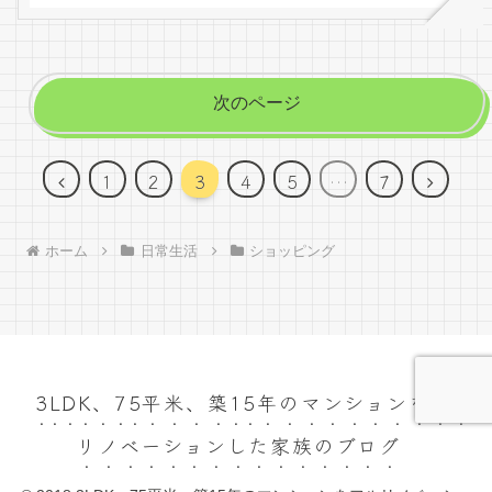
次のページ
前
次
1
2
3
4
5
…
7
へ
へ
ホーム
日常生活
ショッピング
3LDK、75平米、築15年のマンションをフル
リノベーションした家族のブログ