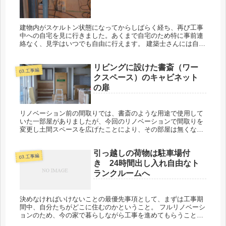
建物内がスケルトン状態になってからしばらく経ち、再び工事
中への自宅を見に行きました。あくまで自宅のため特に事前連
絡なく、見学はいつでも自由に行えます。 建築士さんには自宅
のスペアキーを渡しているため、工事期間中は建築士さんたち
も自由に出入り...
リビングに設けた書斎（ワー
03.工事編
クスペース）のキャビネット
の扉
リノベーション前の間取りでは、書斎のような用途で使用して
いた一部屋がありましたが、今回のリノベーションで間取りを
変更し土間スペースを広げたことにより、その部屋は無くなり
ました。しかし、日常的にパソコンを使用して作業することが
比較的多い我々夫...
引っ越しの荷物は駐車場付
03.工事編
き 24時間出し入れ自由なト
ランクルームへ
決めなければいけないことの最優先事項として、まずは工事期
間中、自分たちがどこに住むのかということ。 フルリノベーシ
ョンのため、今の家で暮らしながら工事を進めてもらうことが
出来ません。必ず引っ越しを伴います。